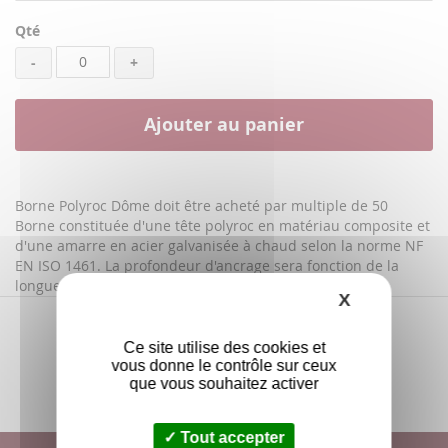
Qté
-
+
Ajouter au panier
Borne Polyroc Dôme doit être acheté par multiple de 50
Borne constituée d'une tête polyroc en matériau composite et
d'une amarre en acier galvanisée à chaud selon la norme NF
EN ISO 1461. La profondeur d'ancrage sera fonction de la
longueur de l'amarre que vous aurez choisi.
X
Masquer le
Ce site utilise des cookies et
vous donne le contrôle sur ceux
que vous souhaitez activer
Tout accepter