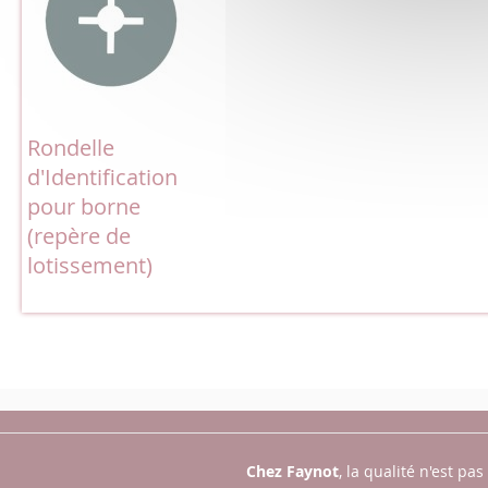
Rondelle
d'Identification
pour borne
(repère de
lotissement)
Chez Faynot
, la qualité n'est pa