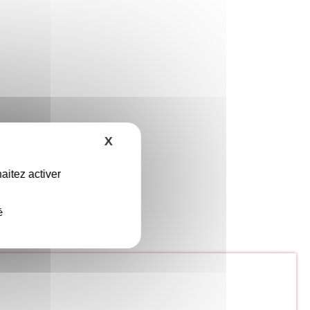
X
Masquer le bandeau des cookies
aitez activer
é