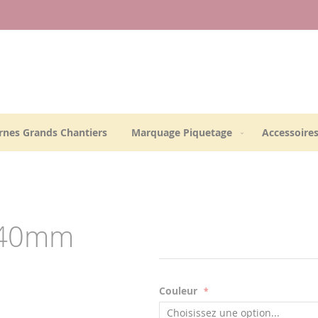
rnes Grands Chantiers
Marquage Piquetage
Accessoires
 240mm
Couleur