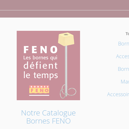
T
Born
Acces
Born
Mar
Accessoir
Notre Catalogue
Bornes FENO