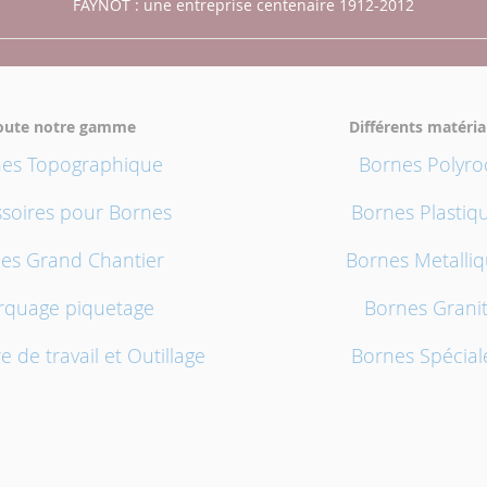
FAYNOT : une entreprise centenaire 1912-2012
oute notre gamme
Différents matéri
es Topographique
Bornes Polyro
soires pour Bornes
Bornes Plastiq
es Grand Chantier
Bornes Metalli
quage piquetage
Bornes Grani
e de travail et Outillage
Bornes Spécial