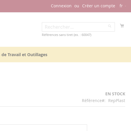
Lang
Connexion
Créer un compte
fr
Mo
Rechercher
Recherche
Références sans tiret (ex. : 60047)
 de Travail et Outillages
EN STOCK
Référence
RepPlast