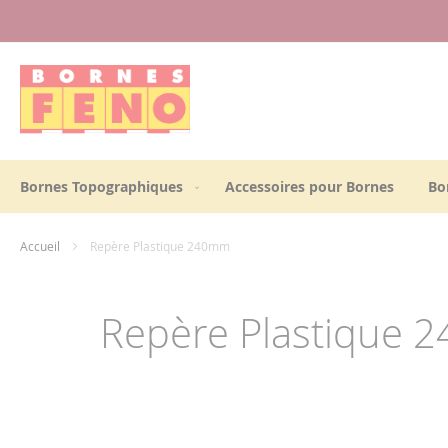
Panneau de gestion des cookies
Allez
au
contenu
Bornes Topographiques
Accessoires pour Bornes
Bo
Accueil
Repère Plastique 240mm
Repère Plastique
Skip
to
the
end
of
the
images