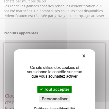
acheté par multiple de 50
Les rondelles galbées sont des rondelles d'identification qui
ont été matricées. De nombreuses couleurs sont disponibles.
L'identification est réalisée par gravage ou marquage au laser.
Produits apparentés
X
Masquer le
Ce site utilise des cookies et
vous donne le contrôle sur ceux
que vous souhaitez activer
Tout accepter
Clou
Clou
Personnaliser
d'Arpentage
d'Arpentage
Naturel
Couleur 9x60
Politique de confidentialité