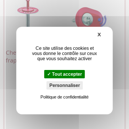
X
Masquer le
Ce site utilise des cookies et
Cheville à
Repère
vous donne le contrôle sur ceux
que vous souhaitez activer
frapper alu/inox
Intelligent
Tout accepter
Personnaliser
Politique de confidentialité